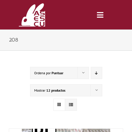
Saltar
al
contenido
Toggle
Navigatio
208
Inicio
Revista
Ordena por
Puntuar
Tienda
Mostrar
12 productos
Lonjas
Symposiums