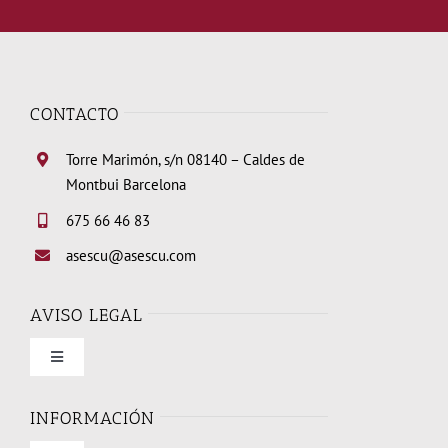
CONTACTO
Torre Marimón, s/n 08140 – Caldes de
Montbui Barcelona
675 66 46 83
asescu@asescu.com
AVISO LEGAL
Toggle
Navigation
Condiciones de uso
INFORMACIÓN