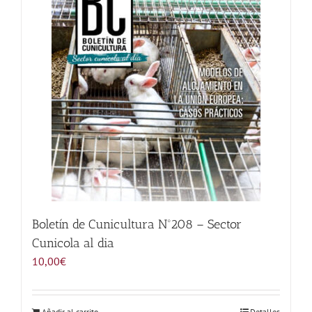
Noticias
Hazte Socio
Contactar
WooCommerce My Account
WooCommerce Cart
Boletín de Cunicultura Nº208 – Sector
Cunicola al dia
10,00
€
Añadir al carrito
Detalles