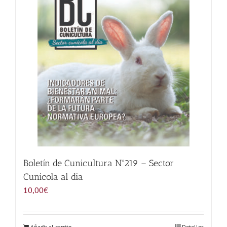
Noticias
Hazte Socio
Contactar
WooCommerce My Account
WooCommerce Cart
Boletín de Cunicultura Nº219 – Sector
Cunicola al dia
10,00
€
Añadir al carrito
Detalles