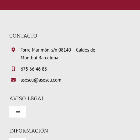
CONTACTO
Torre Marimón, s/n 08140 – Caldes de
Montbui Barcelona
675 66 46 83
asescu@asescu.com
AVISO LEGAL
Toggle
Navigation
Condiciones de uso
INFORMACIÓN