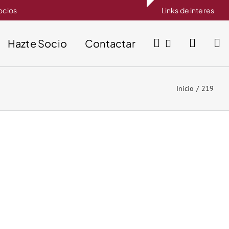
socios
Links de interes
Hazte Socio
Contactar
Inicio
219