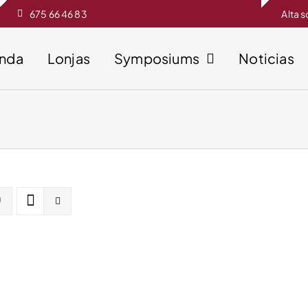
675 66 46 83
Alta 
enda
Lonjas
Symposiums
Noticias