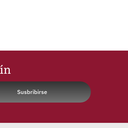
tín
Susbribirse