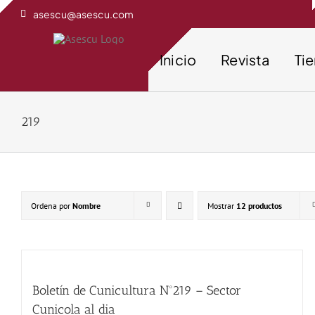
Saltar
asescu@asescu.com
al
contenido
Inicio
Revista
Ti
219
Ordena por
Nombre
Mostrar
12 productos
Boletín de Cunicultura Nº219 – Sector
Cunicola al dia