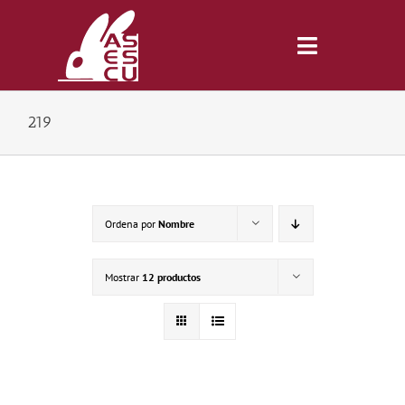
Saltar
al
contenido
Toggle
Navigatio
219
Inicio
Revista
Ordena por
Nombre
Tienda
Mostrar
12 productos
Lonjas
Symposiums