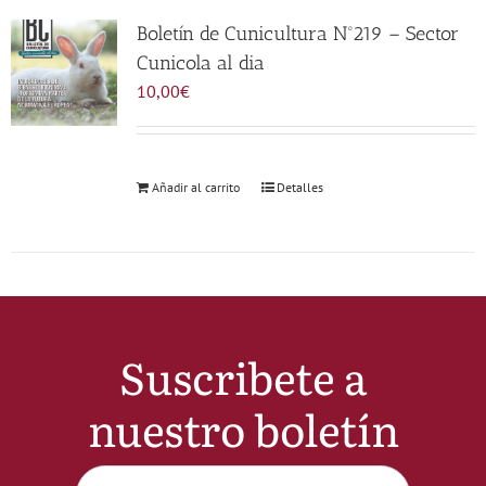
Noticias
Boletín de Cunicultura Nº219 – Sector
Cunicola al dia
10,00
€
Hazte Socio
Contactar
Añadir al carrito
Detalles
WooCommerce My Account
WooCommerce Cart
Suscribete a
nuestro boletín