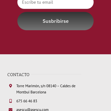
Susbribirse
CONTACTO
Torre Marimón, s/n 08140 – Caldes de
Montbui Barcelona
675 66 46 83
asescu@asescu.com