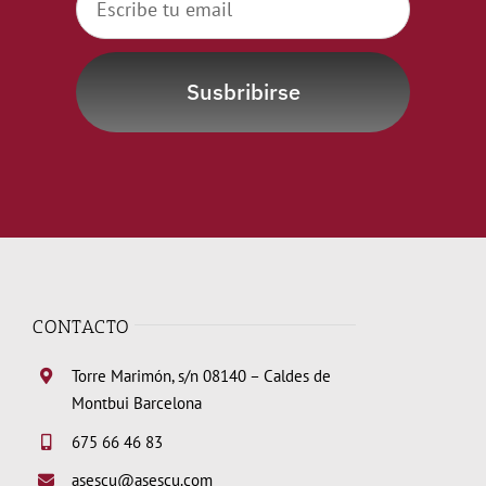
Susbribirse
CONTACTO
Torre Marimón, s/n 08140 – Caldes de
Montbui Barcelona
675 66 46 83
asescu@asescu.com