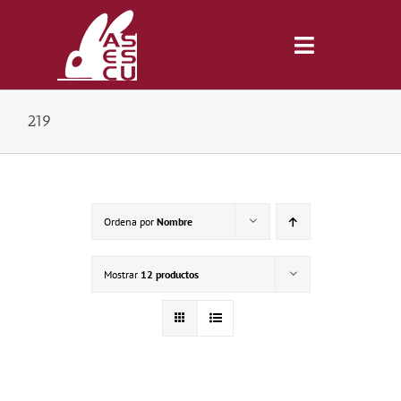
Saltar
al
contenido
Toggle
Navigatio
219
Inicio
Revista
Ordena por
Nombre
Tienda
Mostrar
12 productos
Lonjas
Symposiums