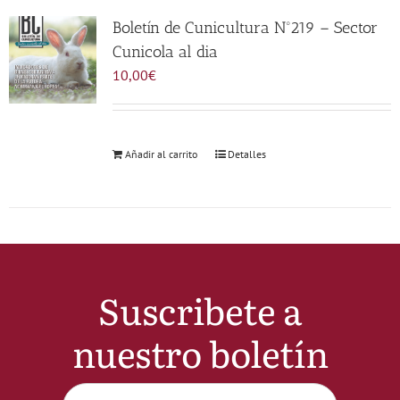
Noticias
Boletín de Cunicultura Nº219 – Sector
Cunicola al dia
10,00
€
Hazte Socio
Contactar
Añadir al carrito
Detalles
WooCommerce My Account
WooCommerce Cart
Suscribete a
nuestro boletín