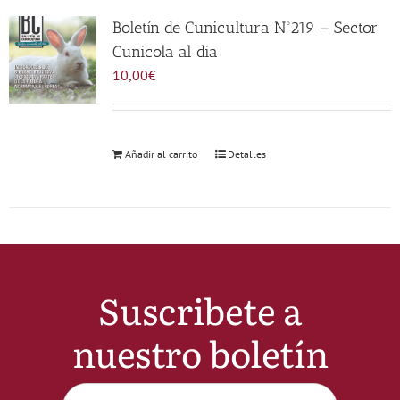
Noticias
Boletín de Cunicultura Nº219 – Sector
Cunicola al dia
10,00
€
Hazte Socio
Contactar
Añadir al carrito
Detalles
WooCommerce My Account
WooCommerce Cart
Suscribete a
nuestro boletín