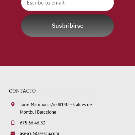
Susbribirse
CONTACTO
Torre Marimón, s/n 08140 – Caldes de
Montbui Barcelona
675 66 46 83
asescu@asescu.com