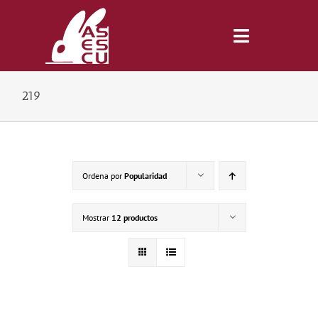
Saltar
al
contenido
Toggle
Navigatio
219
Inicio
Revista
Ordena por
Popularidad
Tienda
Mostrar
12 productos
Lonjas
Symposiums