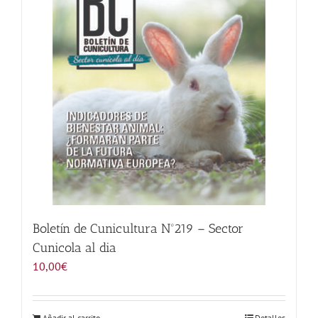
Noticias
Hazte Socio
Contactar
WooCommerce My Account
WooCommerce Cart
Boletín de Cunicultura Nº219 – Sector
Cunicola al dia
10,00
€
Añadir al carrito
Detalles