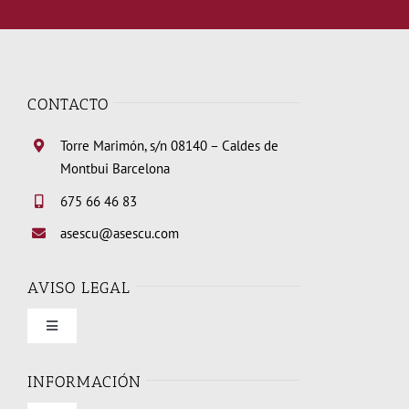
CONTACTO
Torre Marimón, s/n 08140 – Caldes de
Montbui Barcelona
675 66 46 83
asescu@asescu.com
AVISO LEGAL
Toggle
Navigation
Condiciones de uso
INFORMACIÓN