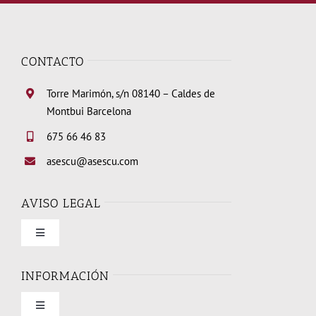
CONTACTO
Torre Marimón, s/n 08140 – Caldes de
Montbui Barcelona
675 66 46 83
asescu@asescu.com
AVISO LEGAL
Toggle
Navigation
Condiciones de uso
INFORMACIÓN
Toggle
Política de privacidad