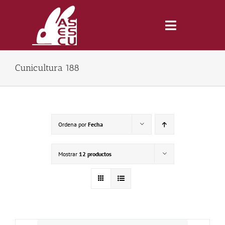
Saltar
al
contenido
Toggle
Navigatio
Cunicultura 188
Inicio
Revista
Ordena por
Fecha
Tienda
Mostrar
12 productos
Lonjas
Symposiums