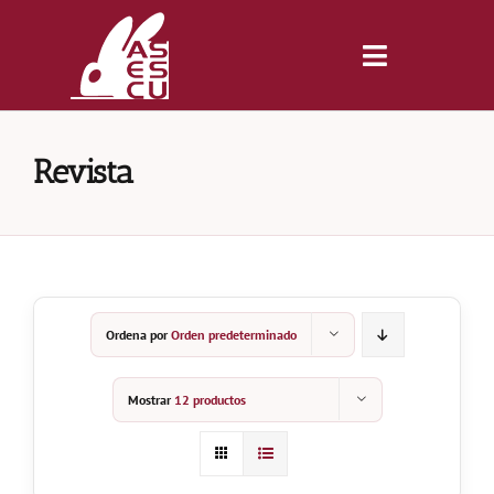
Saltar
al
contenido
Toggle
Navigatio
Inicio
Revista
Revista
Tienda
Ordena por
Orden predeterminado
Lonjas
Mostrar
12 productos
Symposiums