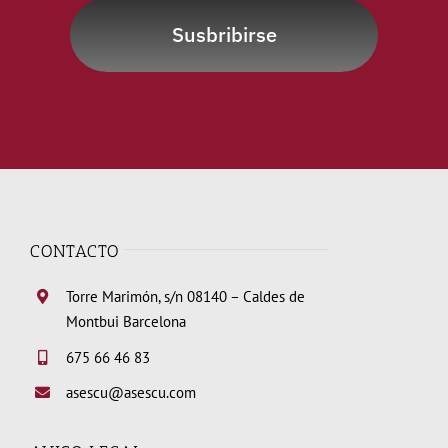
Susbribirse
CONTACTO
Torre Marimón, s/n 08140 – Caldes de
Montbui Barcelona
675 66 46 83
asescu@asescu.com