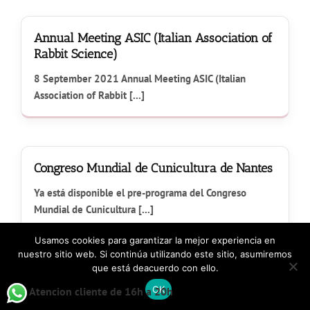
Annual Meeting ASIC (Italian Association of
Rabbit Science)
8 September 2021 Annual Meeting ASIC (Italian
Association of Rabbit [...]
Congreso Mundial de Cunicultura de Nantes
Ya está disponible el pre-programa del Congreso
Mundial de Cunicultura [...]
Usamos cookies para garantizar la mejor experiencia en
nuestro sitio web. Si continúa utilizando este sitio, asumiremos
que está deacuerdo con ello.
Curso on line de ECM tutorado «Bienestar
OK
Atencion cliente de 16h a 20h
del conejo en la cría»