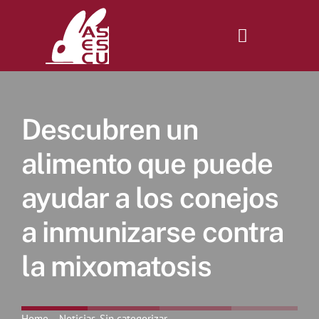
Saltar
al
contenido
Toggle
Navigatio
Inicio
Descubren un
Revista
alimento que puede
ayudar a los conejos
Tienda
a inmunizarse contra
Lonjas
la mixomatosis
Symposiums
Home
Noticias
Sin categorizar