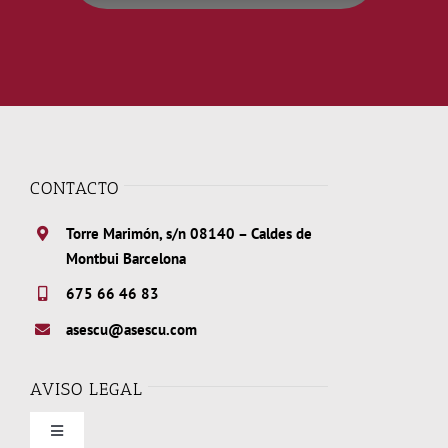
CONTACTO
Torre Marimón, s/n 08140 – Caldes de
Montbui Barcelona
675 66 46 83
asescu@asescu.com
AVISO LEGAL
Toggle