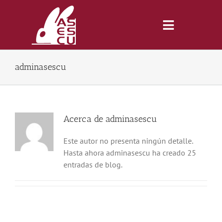
Saltar
al
contenido
Toggle
Navigatio
adminasescu
Inicio
Revista
Acerca de
adminasescu
Tienda
Este autor no presenta ningún detalle.
Hasta ahora adminasescu ha creado 25
entradas de blog.
Lonjas
Symposiums