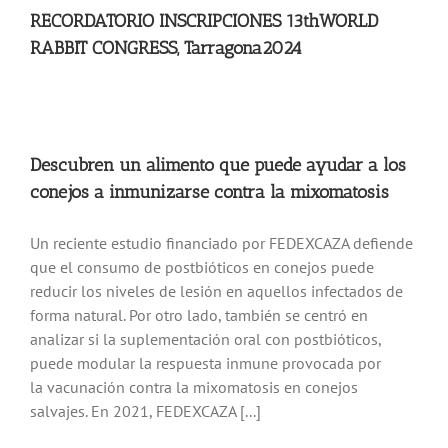
RECORDATORIO INSCRIPCIONES 13thWORLD
Noticias
RABBIT CONGRESS, Tarragona2024
Hazte Socio
Contactar
Descubren un alimento que puede ayudar a los
conejos a inmunizarse contra la mixomatosis
WooCommerce My Account
Un reciente estudio financiado por FEDEXCAZA defiende
que el consumo de postbióticos en conejos puede
reducir los niveles de lesión en aquellos infectados de
WooCommerce Cart
forma natural. Por otro lado, también se centró en
analizar si la suplementación oral con postbióticos,
puede modular la respuesta inmune provocada por
la vacunación contra la mixomatosis en conejos
salvajes. En 2021, FEDEXCAZA [...]