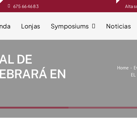
675 66 46 83
Alta 
enda
Lonjas
Symposiums
Noticias
AL DE
Home
E
LEBRARÁ EN
EL