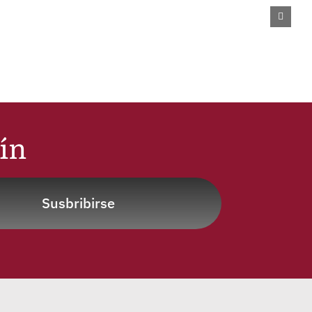
tín
Susbribirse