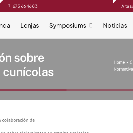
675 66 46 83
Alta 
enda
Lonjas
Symposiums
Noticias
ión sobre
Home
C
 cunícolas
Normativa 
a colaboración de