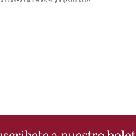
ción sobre alojamientos en granjas cunícolas
scribete a nuestro bole