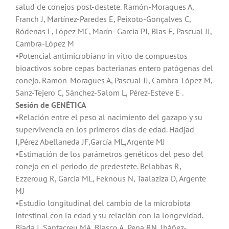
salud de conejos post-destete. Ramón-Moragues A,
Franch J, Martínez-Paredes E, Peixoto-Gonçalves C,
Ródenas L, López MC, Marín- García PJ, Blas E, Pascual JJ,
Cambra-López M
•Potencial antimicrobiano in vitro de compuestos
bioactivos sobre cepas bacterianas entero patógenas del
conejo. Ramón-Moragues A, Pascual JJ, Cambra-López M,
Sanz-Tejero C, Sánchez-Salom L, Pérez-Esteve E .
Sesión de GENÉTICA
•Relación entre el peso al nacimiento del gazapo y su
supervivencia en los primeros días de edad. Hadjad
I,Pérez Abellaneda JF,García ML,Argente MJ
•Estimación de los parámetros genéticos del peso del
conejo en el periodo de predestete. Belabbas R,
Ezzeroug R, Garcia ML, Feknous N, Taalaziza D, Argente
MJ
•Estudio longitudinal del cambio de la microbiota
intestinal con la edad y su relación con la longevidad.
Biada I, Santacreu MA, Blasco A, Pena RN, Ibáñez-