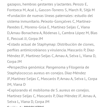
gazapos, hembras gestantes y lactantes. Perozo E,
Fontseca M, Acal L, Gascon-Torrens S, March R, Sitjà M
•Fundación de nuevas líneas paternales: estudio del
sistema inmunitario. Peixoto-Gonçalves C, Martínez-
Paredes E, Moreno-Grúa E, Martínez-Seijas C, Viana
D,Arnau-Bonachera A, Ródenas L, Cambra López M, Blas
E, Pascual JJ, Corpa JM
•Estado actual de Staphymap: Distribución de clones,
perfiles antimicrobianos y virulencia. Mascarós P, Díaz-
Méndez JF, Martínez-Seijas C, Arnau A, Selva L, Viana D,
Corpa JM
•Perspectiva genómica: Pangenoma y Filogenia de
Staphylococcus aureus en conejos. Díaz-Méndez
JF,Martínez-Seijas C, Mascarós P, Arnau A, Selva L, Corpa
JM, Viana D
•Explorando el mobiloma de S. aureus en conejos.
Martínez-Seijas C, Mascarós P, Díaz-Méndez JF, Arnau A,
Selva L, Viana D, Corpa JM