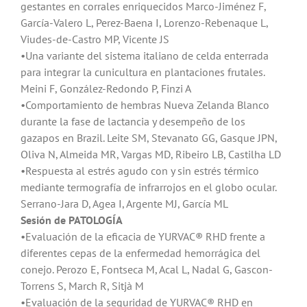
gestantes en corrales enriquecidos Marco-Jiménez F,
García-Valero L, Perez-Baena I, Lorenzo-Rebenaque L,
Viudes-de-Castro MP, Vicente JS
•Una variante del sistema italiano de celda enterrada
para integrar la cunicultura en plantaciones frutales.
Meini F, González-Redondo P, Finzi A
•Comportamiento de hembras Nueva Zelanda Blanco
durante la fase de lactancia y desempeño de los
gazapos en Brazil. Leite SM, Stevanato GG, Gasque JPN,
Oliva N, Almeida MR, Vargas MD, Ribeiro LB, Castilha LD
•Respuesta al estrés agudo con y sin estrés térmico
mediante termografía de infrarrojos en el globo ocular.
Serrano-Jara D, Agea I, Argente MJ, García ML
Sesión de PATOLOGÍA
•Evaluación de la eficacia de YURVAC® RHD frente a
diferentes cepas de la enfermedad hemorrágica del
conejo. Perozo E, Fontseca M, Acal L, Nadal G, Gascon-
Torrens S, March R, Sitjà M
•Evaluación de la seguridad de YURVAC® RHD en