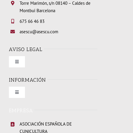
Torre Marimón, s/n 08140 – Caldes de
Montbui Barcelona
675 66 46 83
asescu@asescu.com
AVISO LEGAL
Toggle
Navigation
Condiciones de uso
INFORMACIÓN
Toggle
Política de privacidad
Navigation
Quienes somos
EMPRESA
Política de cookies
ASOCIACIÓN ESPAÑOLA DE
Elecciones Junta Directiva 2026
CUNICULTURA