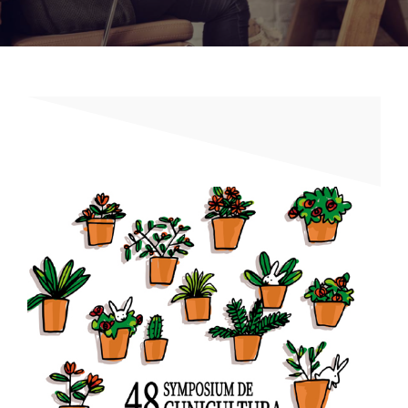
Noticias
Hazte Socio
Contactar
WooCommerce My Account
WooCommerce Cart