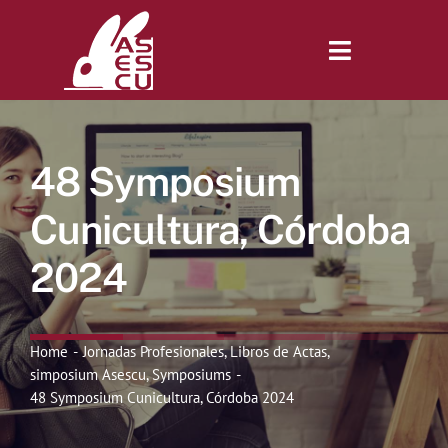
Saltar
al
contenido
Toggle
Navigatio
Inicio
48 Symposium
Revista
Cunicultura, Córdoba
2024
Tienda
Lonjas
Home
Jornadas Profesionales
Libros de Actas
simposium Asescu
Symposiums
48 Symposium Cunicultura, Córdoba 2024
Symposiums