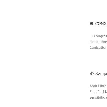
EL CONG
El Congres
de octubre
Cunicultur
47 Sympo
Abrir Libr
España. Ma
sensibilid