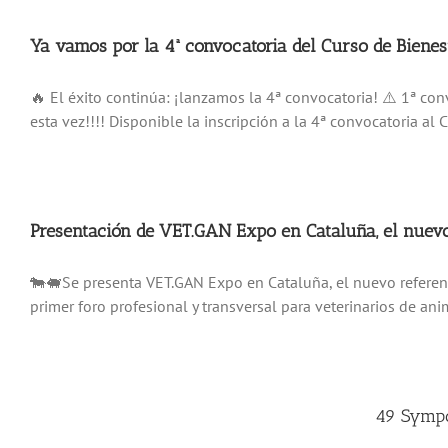
Ya vamos por la 4ª convocatoria del Curso de Bienest
🔥 El éxito continúa: ¡lanzamos la 4ª convocatoria! ⚠️ 1ª c
esta vez!!!! Disponible la inscripción a la 4ª convocatoria al
Presentación de VET.GAN Expo en Cataluña, el nuevo 
🐄🐖Se presenta VET.GAN Expo en Cataluña, el nuevo referent
primer foro profesional y transversal para veterinarios de ani
49 Sympo