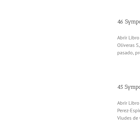
46 Sympo
Abrir Libr
Oliveras S
pasado, pr
45 Sympo
Abrir Libr
Perez-Espi
Viudes de C