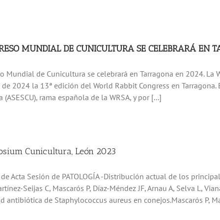
RESO MUNDIAL DE CUNICULTURA SE CELEBRARÁ EN 
o Mundial de Cunicultura se celebrará en Tarragona en 2024. La Wo
 de 2024 la 13ª edición del World Rabbit Congress en Tarragona. 
a (ASESCU), rama española de la WRSA, y por [...]
sium Cunicultura, León 2023
o de Acta Sesión de PATOLOGÍA -Distribución actual de los princip
rtínez-Seijas C, Mascarós P, Díaz-Méndez JF, Arnau A, Selva L, Vian
ad antibiótica de Staphylococcus aureus en conejos.Mascarós P, Mart