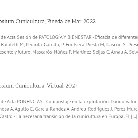
sium Cunicultura, Pineda de Mar 2022
o de Acta Sesión de PATOLOGÍA Y BIENESTAR -Eficacia de diferente
, Baratelli M, Pedrola-Garrido, P, Fontseca-Presta M, Gascon S -Pre
esente y futuro. Mascarós-Núñez P, Martínez-Seijas C, Arnau A, Selv
sium Cunicultura, Virtual 2021
o de Acta PONENCIAS - Compostaje en la explotación. Dando valor 
nosa A, Agullo E, Garcia-Randez A, Andreu-Rodriguez J, Perez-Murci
astro - La necesaria transición de la cunicultura en Europa. El [...]