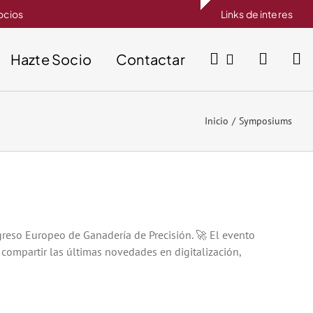
socios
Links de interes
Hazte Socio
Contactar
Inicio
Symposiums
greso Europeo de Ganadería de Precisión. 🚀 El evento
 compartir las últimas novedades en digitalización,