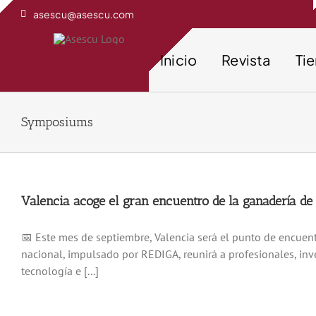
Saltar
asescu@asescu.com
al
contenido
Inicio
Revista
Ti
Symposiums
Valencia acoge el gran encuentro de la ganadería d
📅 Este mes de septiembre, Valencia será el punto de encuent
nacional, impulsado por REDIGA, reunirá a profesionales, inv
tecnología e [...]