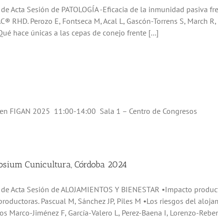
o de Acta Sesión de PATOLOGÍA -Eficacia de la inmunidad pasiva 
® RHD. Perozo E, Fontseca M, Acal L, Gascón-Torrens S, March R,
Qué hace únicas a las cepas de conejo frente [...]
) en FIGAN 2025 11:00-14:00 Sala 1 – Centro de Congresos
sium Cunicultura, Córdoba 2024
o de Acta Sesión de ALOJAMIENTOS Y BIENESTAR •Impacto producti
productoras. Pascual M, Sánchez JP, Piles M •Los riesgos del aloj
os Marco-Jiménez F, García-Valero L, Perez-Baena I, Lorenzo-Rebena