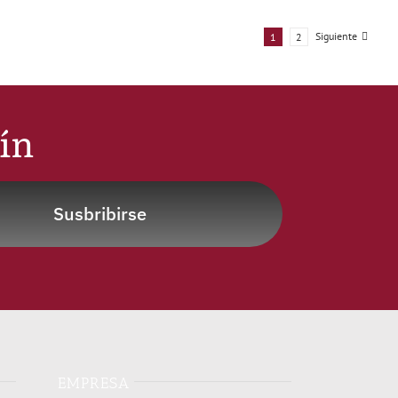
Siguiente
1
2
tín
Susbribirse
EMPRESA