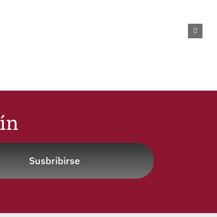
tín
Susbribirse