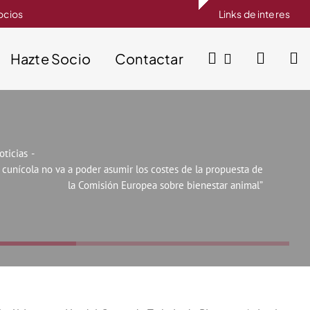
socios
Links de interes
Hazte Socio
Contactar
oticias
r cunícola no va a poder asumir los costes de la propuesta de
la Comisión Europea sobre bienestar animal”