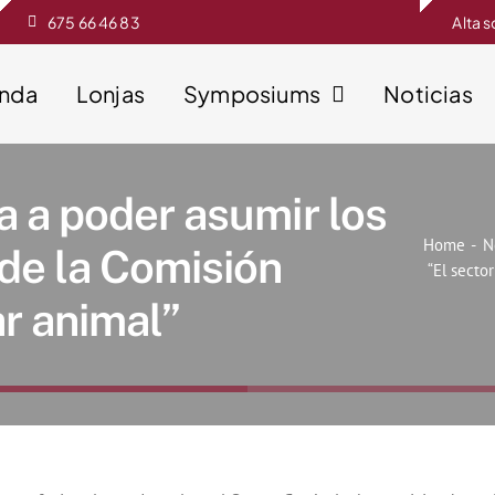
675 66 46 83
Alta 
enda
Lonjas
Symposiums
Noticias
va a poder asumir los
Home
N
 de la Comisión
“El secto
r animal”