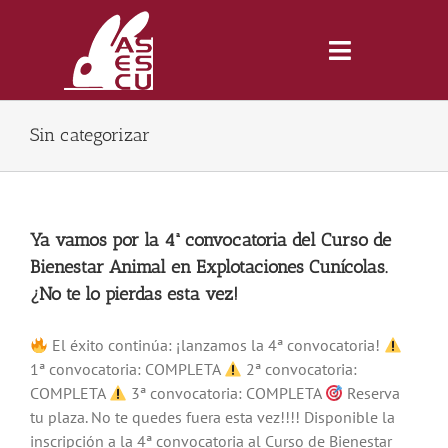
Saltar
al
contenido
Toggle
Navigatio
Sin categorizar
Inicio
Revista
Ya vamos por la 4ª convocatoria del Curso de
Bienestar Animal en Explotaciones Cunícolas.
Tienda
¿No te lo pierdas esta vez!
Lonjas
El éxito continúa: ¡lanzamos la 4ª convocatoria!
1ª convocatoria: COMPLETA
2ª convocatoria:
COMPLETA
3ª convocatoria: COMPLETA
Reserva
Symposiums
tu plaza. No te quedes fuera esta vez!!!! Disponible la
inscripción a la 4ª convocatoria al Curso de Bienestar