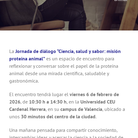
Noticias
Hazte Socio
Contactar
La
Jornada de diálogo “Ciencia, salud y sabor: misión
proteína animal”
es un espacio de encuentro para
reflexionar y conversar sobre el papel de la proteína
WooCommerce My Account
animal desde una mirada científica, saludable y
gastronómica.
WooCommerce Cart
El encuentro tendrá lugar el
viernes 6 de febrero de
2026
, de
10:30 h a 14:30 h
, en la
Universidad CEU
Cardenal Herrera
, en su
campus de Valencia
, ubicado a
unos
30 minutos del centro de la ciudad
.
Una mañana pensada para compartir conocimiento,
intercambiar ideas y acercar la ciencia a la sociedad de