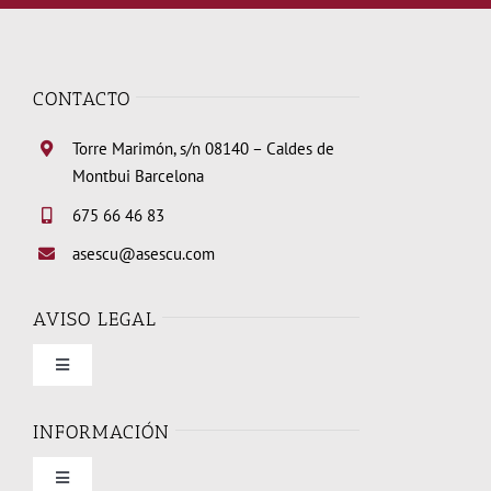
CONTACTO
Torre Marimón, s/n 08140 – Caldes de
Montbui Barcelona
675 66 46 83
asescu@asescu.com
AVISO LEGAL
Toggle
Navigation
Condiciones de uso
INFORMACIÓN
Toggle