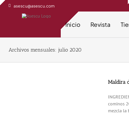
Saltar
asescu@asescu.com
al
contenido
Inicio
Revista
Ti
Archivos mensuales:
julio 2020
Maldira 
INGREDIENT
cominos 20
mezcla la 