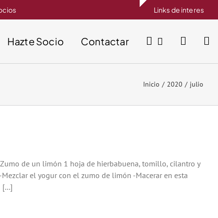
socios
Links de interes
Hazte Socio
Contactar
Inicio
2020
julio
umo de un limón 1 hoja de hierbabuena, tomillo, cilantro y
 -Mezclar el yogur con el zumo de limón -Macerar en esta
...]