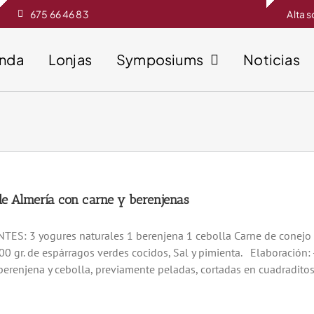
675 66 46 83
Alta 
enda
Lonjas
Symposiums
Noticias
de Almería con carne y berenjenas
ES: 3 yogures naturales 1 berenjena 1 cebolla Carne de conejo Z
0 gr. de espárragos verdes cocidos, Sal y pimienta. Elaboración:
berenjena y cebolla, previamente peladas, cortadas en cuadraditos [