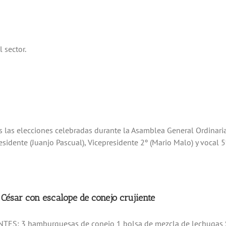
l sector.
as las elecciones celebradas durante la Asamblea General Ordinaria
idente (Juanjo Pascual), Vicepresidente 2º (Mario Malo) y vocal 5
César con escalope de conejo crujiente
ES: 3 hamburguesas de conejo 1 bolsa de mezcla de lechugas Sa