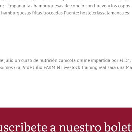
n: - Empanar las hamburguesas de conejo con huevo y los copos de m
 hamburguesas fritas troceadas Fuente: hosteleriassalamanca.es
julio un curso de nutrición cunícola online impartida por el Dr. J
óximos 6 al 9 de Julio FARMIN Livestock Training realizará una Mas
scribete a nuestro bole