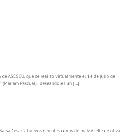
 de ASESCU, que se realizó virtualmente el 14 de julio de
º (Mariam Pascual), deseándoles un [...]
lsa César 2 huevos Cereales copos de maíz Aceite de oliva