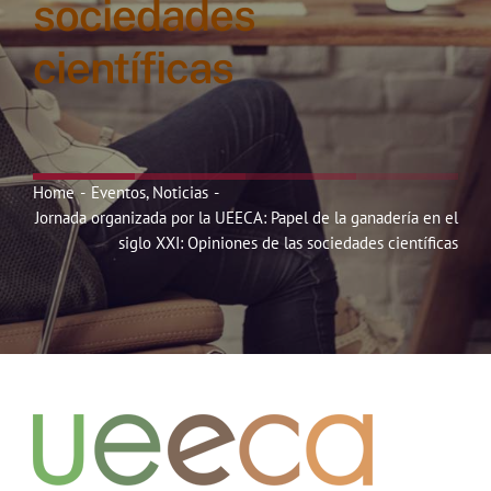
sociedades
Noticias
científicas
Hazte Socio
Contactar
Home
Eventos
Noticias
Jornada organizada por la UEECA: Papel de la ganadería en el
siglo XXI: Opiniones de las sociedades científicas
WooCommerce My Account
WooCommerce Cart