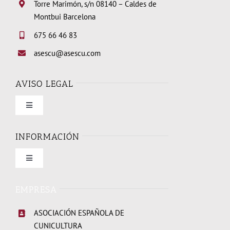
Torre Marimón, s/n 08140 – Caldes de
Montbui Barcelona
675 66 46 83
asescu@asescu.com
AVISO LEGAL
Toggle
Navigation
Condiciones de uso
INFORMACIÓN
Toggle
Política de privacidad
Navigation
Quienes somos
EMPRESA
Política de cookies
ASOCIACIÓN ESPAÑOLA DE
Elecciones Junta Directiva 2026
CUNICULTURA