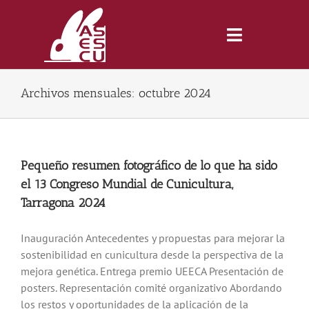
Saltar
al
contenido
Toggle
Navigatio
Archivos mensuales:
octubre 2024
Inicio
Revista
Pequeño resumen fotográfico de lo que ha sido
el 13 Congreso Mundial de Cunicultura,
Tienda
Tarragona 2024
Lonjas
Inauguración Antecedentes y propuestas para mejorar la
sostenibilidad en cunicultura desde la perspectiva de la
mejora genética. Entrega premio UEECA Presentación de
Symposiums
posters. Representación comité organizativo Abordando
los restos y oportunidades de la aplicación de la