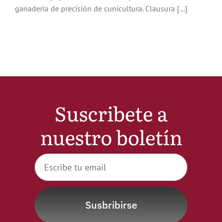
ganaderia de precisión de cunicultura. Clausura [...]
Noticias
Hazte Socio
Contactar
Suscribete a
WooCommerce My Account
nuestro boletín
WooCommerce Cart
Susbribirse