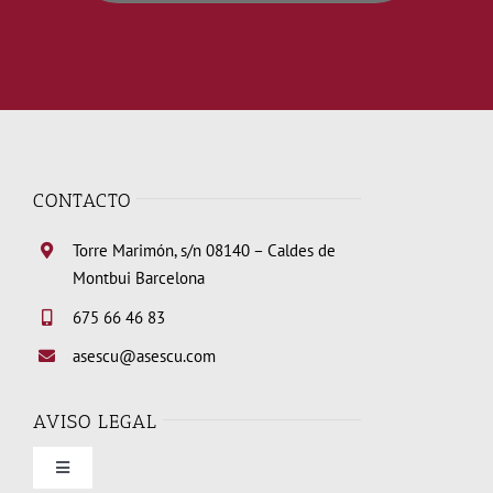
CONTACTO
Torre Marimón, s/n 08140 – Caldes de
Montbui Barcelona
675 66 46 83
asescu@asescu.com
AVISO LEGAL
Toggle