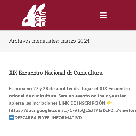
Saltar
al
contenido
Toggle
Navigatio
Archivos mensuales:
marzo 2024
Inicio
Revista
XIX Encuentro Nacional de Cunicultura
Tienda
El próximo 27 y 28 de abril tendrá lugar el XIX Encuentro
ncional de cunicultura. Será un evento online y ya estan
abierta las incripciones LINK DE INSCRIPCIÓN
Lonjas
https://docs.google.com/.../1FAIpQLSdTVTaDxF2.../viewform
DESCARGA FLYER INFORMATIVO
Symposiums