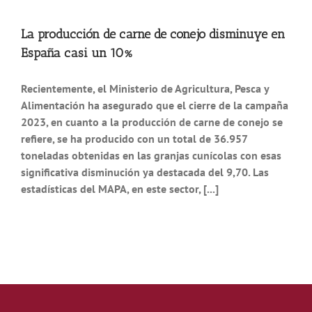
Noticias
La producción de carne de conejo disminuye en
España casi un 10%
Hazte Socio
Recientemente, el Ministerio de Agricultura, Pesca y
Alimentación ha asegurado que el cierre de la campaña
Contactar
2023, en cuanto a la producción de carne de conejo se
refiere, se ha producido con un total de 36.957
toneladas obtenidas en las granjas cunícolas con esas
WooCommerce My Account
significativa disminución ya destacada del 9,70. Las
estadísticas del MAPA, en este sector, [...]
WooCommerce Cart