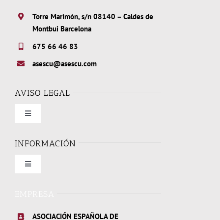
Torre Marimón, s/n 08140 – Caldes de
Montbui Barcelona
675 66 46 83
asescu@asescu.com
AVISO LEGAL
Toggle
Navigation
Condiciones de uso
INFORMACIÓN
Toggle
Política de privacidad
Navigation
Quienes somos
EMPRESA
Política de cookies
ASOCIACIÓN ESPAÑOLA DE