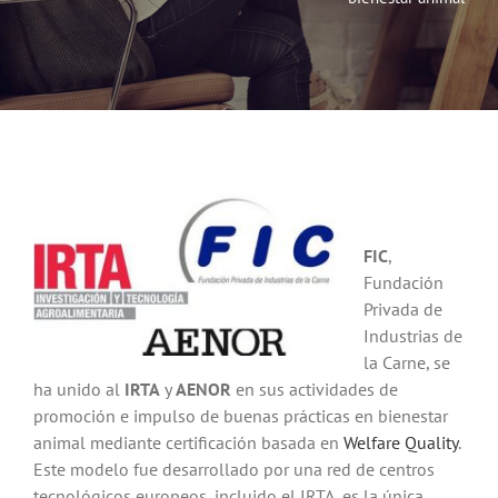
Noticias
Hazte Socio
Contactar
WooCommerce My Account
FIC
,
Fundación
Privada de
WooCommerce Cart
Industrias de
la Carne, se
ha unido al
IRTA
y
AENOR
en sus actividades de
promoción e impulso de buenas prácticas en bienestar
animal mediante certificación basada en
Welfare Quality
.
Este modelo fue desarrollado por una red de centros
tecnológicos europeos, incluido el IRTA, es la única