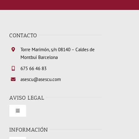
CONTACTO
Torre Marimón, s/n 08140 – Caldes de
Montbui Barcelona
675 66 46 83
asescu@asescu.com
AVISO LEGAL
Toggle
Navigation
Condiciones de uso
INFORMACIÓN