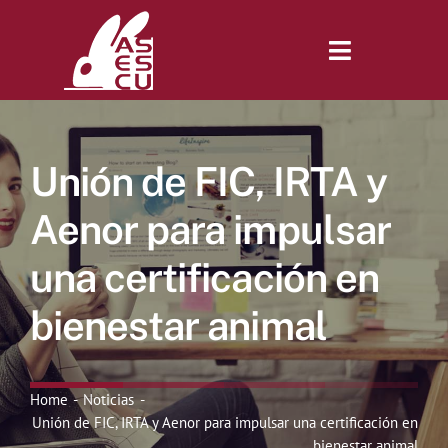
Saltar
al
contenido
Toggle
Navigatio
Inicio
Unión de FIC, IRTA y
Revista
Aenor para impulsar
una certificación en
Tienda
bienestar animal
Lonjas
Home
Noticias
Symposiums
Unión de FIC, IRTA y Aenor para impulsar una certificación en
bienestar animal