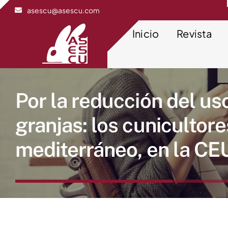
Saltar
asescu@asescu.com
al
contenido
Inicio
Revista
Por la reducción del uso
granjas: los cunicultore
mediterráneo, en la C