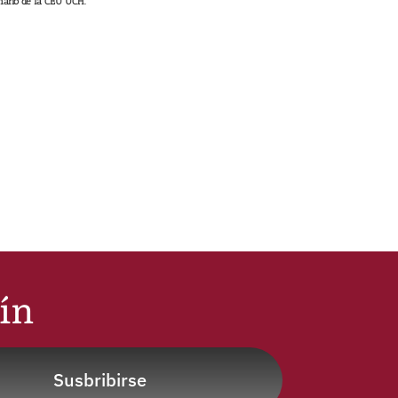
nario de la CEU UCH.
tín
Susbribirse