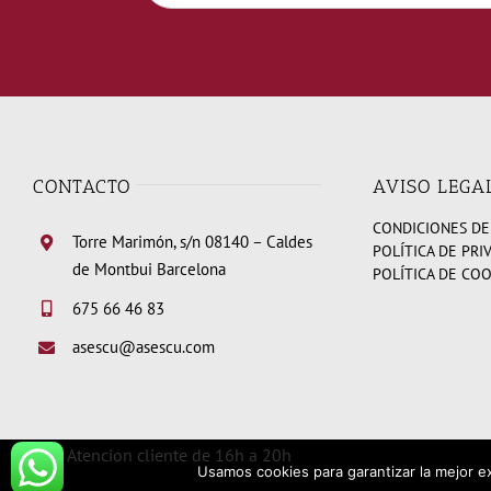
CONTACTO
AVISO LEGA
CONDICIONES DE
Torre Marimón, s/n 08140 – Caldes
POLÍTICA DE PRI
de Montbui Barcelona
POLÍTICA DE CO
675 66 46 83
asescu@asescu.com
Atencion cliente de 16h a 20h
Usamos cookies para garantizar la mejor ex