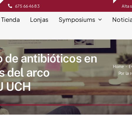
675 66 46 83
Alta 
Tienda
Lonjas
Symposiums
Notici
 de antibióticos en
Home
E
s del arco
Por la 
EU UCH