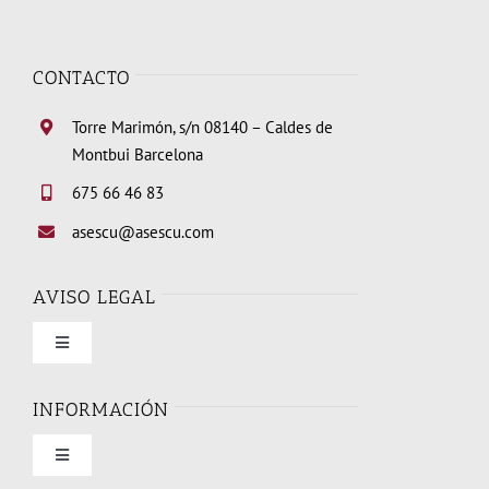
CONTACTO
Torre Marimón, s/n 08140 – Caldes de
Montbui Barcelona
675 66 46 83
asescu@asescu.com
AVISO LEGAL
Toggle
Navigation
Condiciones de uso
INFORMACIÓN
Toggle
Política de privacidad
Navigation