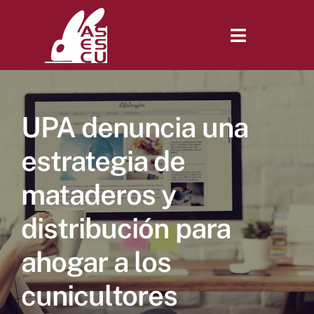
Saltar
al
contenido
Toggle
Navigatio
Inicio
UPA denuncia una
Revista
estrategia de
mataderos y
Tienda
distribución para
Lonjas
ahogar a los
cunicultores
Symposiums