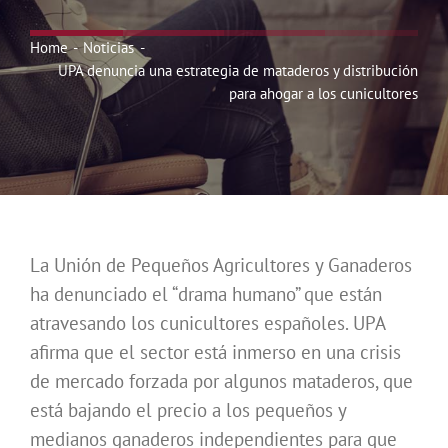
Noticias
Home
Noticias
UPA denuncia una estrategia de mataderos y distribución
Hazte Socio
para ahogar a los cunicultores
Contactar
WooCommerce My Account
La Unión de Pequeños Agricultores y Ganaderos
ha denunciado el “drama humano” que están
WooCommerce Cart
atravesando los cunicultores españoles. UPA
afirma que el sector está inmerso en una crisis
de mercado forzada por algunos mataderos, que
está bajando el precio a los pequeños y
medianos ganaderos independientes para que