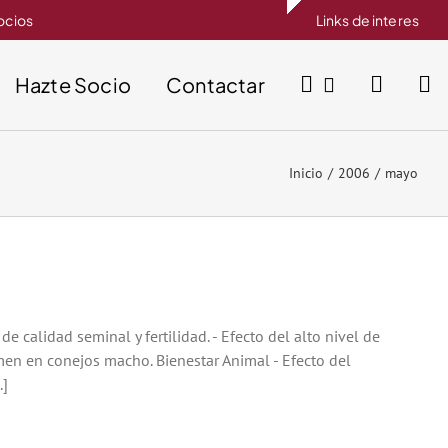
socios
Links de interes
Hazte Socio
Contactar
Inicio
2006
mayo
alidad seminal y fertilidad. - Efecto del alto nivel de
emen en conejos macho. Bienestar Animal - Efecto del
.]