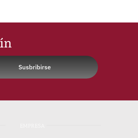
tín
Susbribirse
EMPRESA