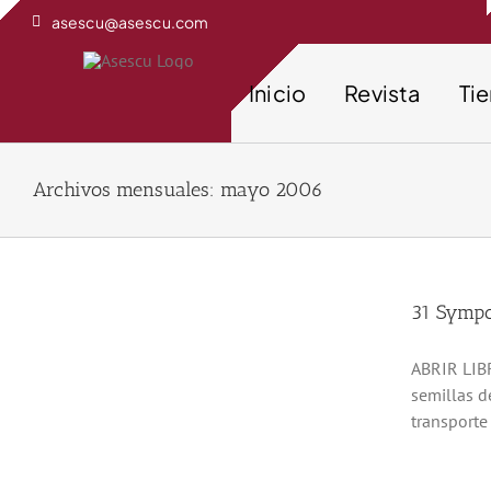
Saltar
asescu@asescu.com
al
contenido
Inicio
Revista
Ti
Archivos mensuales:
mayo 2006
31 Sympo
ABRIR LIBR
semillas d
transporte 