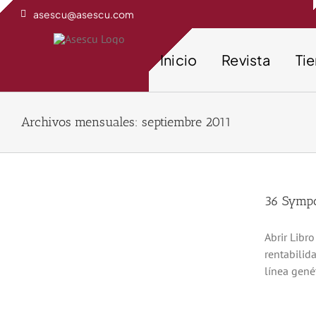
Saltar
asescu@asescu.com
al
contenido
Inicio
Revista
Ti
Archivos mensuales:
septiembre 2011
36 Sympo
Abrir Libr
rentabilid
línea genét