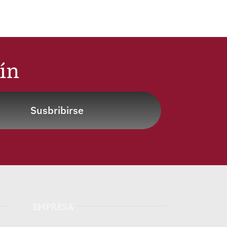
tín
Susbribirse
EMPRESA