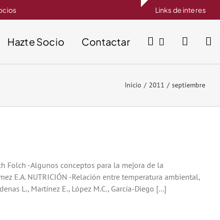
socios
Links de interes
Hazte Socio
Contactar
Inicio
2011
septiembre
ch Folch -Algunos conceptos para la mejora de la
 Gómez E.A. NUTRICIÓN -Relación entre temperatura ambiental,
denas L., Martínez E., López M.C., García-Diego [...]