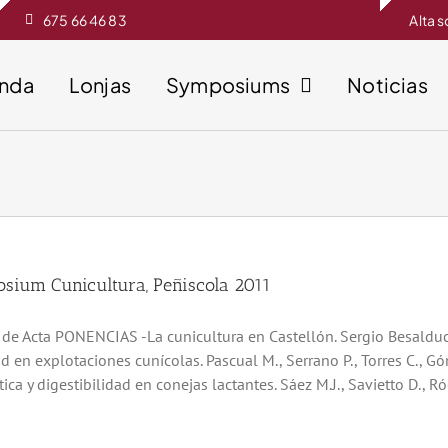
675 66 46 83
Alta 
enda
Lonjas
Symposiums
Noticias
sium Cunicultura, Peñiscola 2011
o de Acta PONENCIAS -La cunicultura en Castellón. Sergio Besaldu
ad en explotaciones cunícolas. Pascual M., Serrano P., Torres C.,
ica y digestibilidad en conejas lactantes. Sáez M.J., Savietto D., Ró