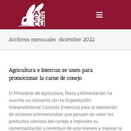
Saltar
al
contenido
Toggle
Navigatio
Archivos mensuales:
diciembre 2022
Inicio
Revista
Agricultura e Intercun se unen para
promocionar la carne de conejo
Tienda
El Ministerio de Agricultura, Pesca y Alimentación ha
suscrito un convenio con la Organización
Lonjas
Interprofesional Cunícola (Intercun) para la realización
de acciones promocionales que pongan en valor los
Symposiums
productos cárnicos del conejo e impulsen su
comercialización y contribuir de esta manera a mejorar la