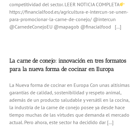
competitividad del sector. LEER NOTICIA COMPLETA
Noticias
https://financialfood.es/agricultura-e-intercun-se-unen-
para-promocionar-la-carne-de-conejo/ @intercun
@CarnedeConejoEU @mapagob @finacialfood [...]
Hazte Socio
Contactar
La carne de conejo: innovación en tres formatos
para la nueva forma de cocinar en Europa
WooCommerce My Account
La Nueva forma de cocinar en Europa Con unas altísimas
WooCommerce Cart
garantías de calidad, sostenibilidad y respeto animal,
además de un producto saludable y versátil en la cocina,
la industria de la carne de conejo posee ya desde hace
tiempo muchas de las virtudes que demanda el mercado
actual. Pero ahora, este sector ha decidido dar [...]