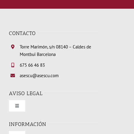
CONTACTO
Torre Marimón, s/n 08140 – Caldes de
Montbui Barcelona
675 66 46 83
asescu@asescu.com
AVISO LEGAL
Toggle
Navigation
Condiciones de uso
INFORMACIÓN