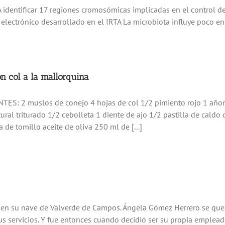
identificar 17 regiones cromosómicas implicadas en el control del
lectrónico desarrollado en el IRTA La microbiota influye poco en el
n col a la mallorquina
ES: 2 muslos de conejo 4 hojas de col 1/2 pimiento rojo 1 añor
ural triturado 1/2 cebolleta 1 diente de ajo 1/2 pastilla de cald
 de tomillo aceite de oliva 250 ml de [...]
o en su nave de Valverde de Campos. Ángela Gómez Herrero se que
servicios. Y fue entonces cuando decidió ser su propia empleada, t