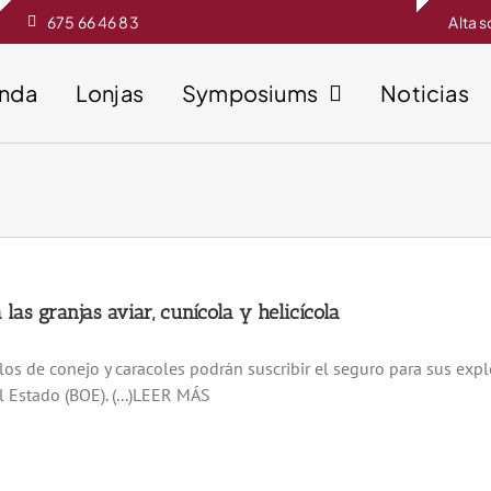
675 66 46 83
Alta 
enda
Lonjas
Symposiums
Noticias
las granjas aviar, cunícola y helicícola
los de conejo y caracoles podrán suscribir el seguro para sus expl
el Estado (BOE). (...)LEER MÁS