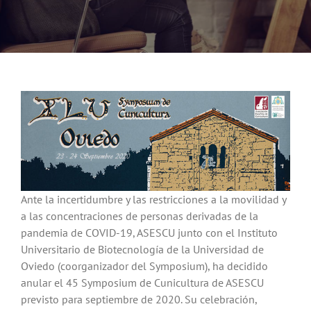
Noticias
Hazte Socio
Contactar
WooCommerce My Account
Ante la incertidumbre y las restricciones a la movilidad y
WooCommerce Cart
a las concentraciones de personas derivadas de la
pandemia de COVID-19, ASESCU junto con el Instituto
Universitario de Biotecnología de la Universidad de
Oviedo (coorganizador del Symposium), ha decidido
anular el 45 Symposium de Cunicultura de ASESCU
previsto para septiembre de 2020. Su celebración,