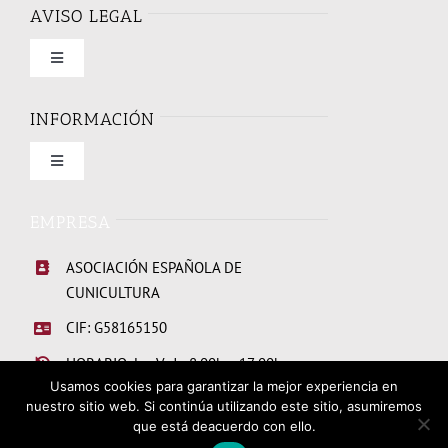
AVISO LEGAL
Toggle
Navigation
Condiciones de uso
INFORMACIÓN
Toggle
Política de privacidad
Navigation
Quienes somos
EMPRESA
Política de cookies
ASOCIACIÓN ESPAÑOLA DE
Elecciones Junta Directiva 2026
CUNICULTURA
CIF: G58165150
Links de interes
HORARIO: L a V de 8:00h a 17:00h
Usamos cookies para garantizar la mejor experiencia en
nuestro sitio web. Si continúa utilizando este sitio, asumiremos
Hazte socio
que está deacuerdo con ello.