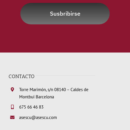
Susbribirse
CONTACTO
Torre Marimón, s/n 08140 – Caldes de
Montbui Barcelona
675 66 46 83
asescu@asescu.com