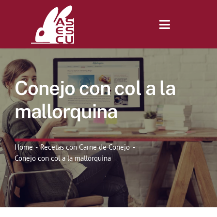
Saltar
al
contenido
Toggle
Navigatio
Inicio
Conejo con col a la
Revista
mallorquina
Tienda
Home
Recetas con Carne de Conejo
Conejo con col a la mallorquina
Lonjas
Symposiums