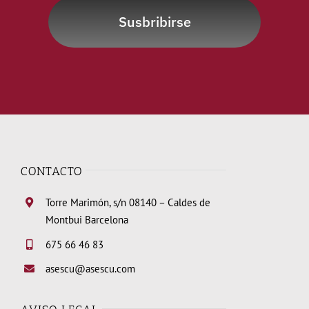
Susbribirse
CONTACTO
Torre Marimón, s/n 08140 – Caldes de
Montbui Barcelona
675 66 46 83
asescu@asescu.com