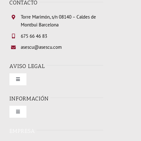
CONTACTO
Torre Marimón, s/n 08140 – Caldes de
Montbui Barcelona
675 66 46 83
asescu@asescu.com
AVISO LEGAL
Toggle
Navigation
Condiciones de uso
INFORMACIÓN
Toggle
Política de privacidad
Navigation
Quienes somos
EMPRESA
Política de cookies