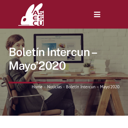
Saltar
al
contenido
Toggle
Navigatio
Inicio
Boletín Intercun –
Revista
Mayo’2020
Tienda
Home
Noticias
Boletín Intercun – Mayo’2020
Lonjas
Symposiums