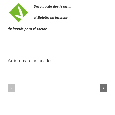
Descárgate desde aquí
,
Noticias
el Boletín de Intercun
Hazte Socio
de interés para el sector.
Contactar
WooCommerce My Account
Artículos relacionados
WooCommerce Cart