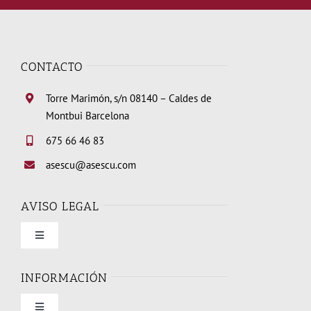
CONTACTO
Torre Marimón, s/n 08140 – Caldes de
Montbui Barcelona
675 66 46 83
asescu@asescu.com
AVISO LEGAL
Toggle
Navigation
Condiciones de uso
INFORMACIÓN