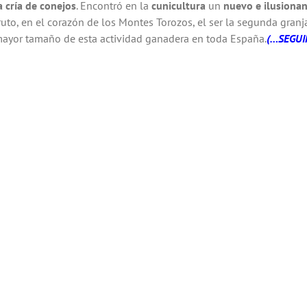
a cría de conejo
s
. Encontró en la
cunicultura
un
nuevo e ilusiona
ruto, en el corazón de los Montes Torozos, el ser la segunda granj
ayor tamaño de esta actividad ganadera en toda España.
(…SEGUI