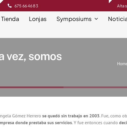
675 66 46 83
Alta 
Tienda
Lonjas
Symposiums
Notici
a vez, somos
Hom
ngela Gómez Herrero
se quedó sin trabajo en 2003
. Fue, como o
mpresa donde prestaba sus servicios
. Y fue entonces cuando
deci