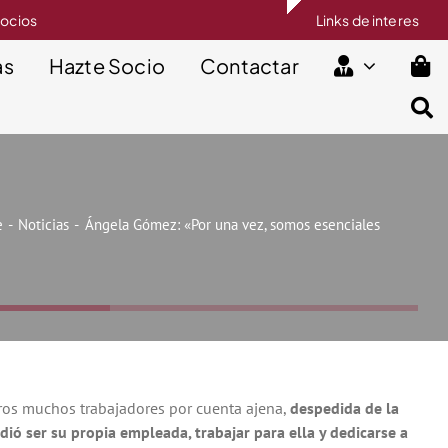
socios
Links de interes
as
Hazte Socio
Contactar
e
Noticias
Ángela Gómez: «Por una vez, somos esenciales
tros muchos trabajadores por cuenta ajena,
despedida de la
dió ser su propia empleada, trabajar para ella y dedicarse a