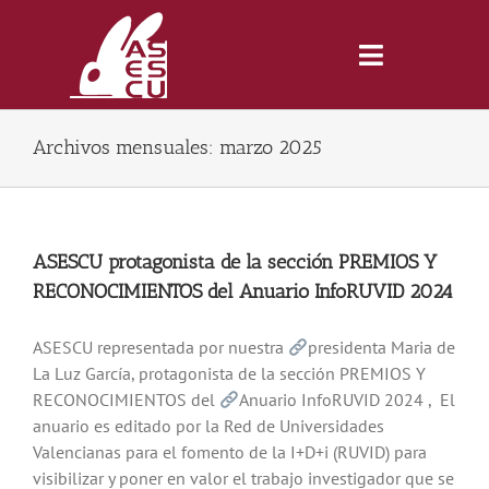
Saltar
al
contenido
Toggle
Navigatio
Archivos mensuales:
marzo 2025
Inicio
Revista
ASESCU protagonista de la sección PREMIOS Y
RECONOCIMIENTOS del Anuario InfoRUVID 2024
Tienda
ASESCU representada por nuestra
presidenta Maria de
La Luz García, protagonista de la sección PREMIOS Y
Lonjas
RECONOCIMIENTOS del
Anuario InfoRUVID 2024 , El
anuario es editado por la Red de Universidades
Symposiums
Valencianas para el fomento de la I+D+i (RUVID) para
visibilizar y poner en valor el trabajo investigador que se