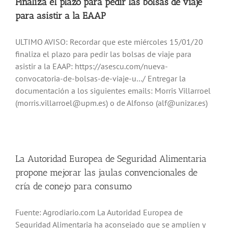
Finaliza el plazo para pedir las bolsas de viaje
Noticias
para asistir a la EAAP
ULTIMO AVISO: Recordar que este miércoles 15/01/20
Hazte Socio
finaliza el plazo para pedir las bolsas de viaje para
asistir a la EAAP: https://asescu.com/nueva-
convocatoria-de-bolsas-de-viaje-u…/ Entregar la
Contactar
documentación a los siguientes emails: Morris Villarroel
(morris.villarroel@upm.es) o de Alfonso (alf@unizar.es)
WooCommerce My Account
WooCommerce Cart
La Autoridad Europea de Seguridad Alimentaria
propone mejorar las jaulas convencionales de
cría de conejo para consumo
Fuente: Agrodiario.com La Autoridad Europea de
Seguridad Alimentaria ha aconsejado que se amplíen y