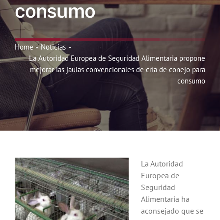
consumo
Noticias
Hazte Socio
Home
Noticias
La Autoridad Europea de Seguridad Alimentaria propone
mejorar las jaulas convencionales de cría de conejo para
Contactar
consumo
WooCommerce My Account
WooCommerce Cart
La Autoridad
Europea de
Seguridad
Alimentaria ha
aconsejado que se