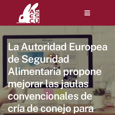
Saltar
al
contenido
Toggle
Navigatio
Inicio
La Autoridad Europea
Revista
de Seguridad
Alimentaria propone
Tienda
mejorar las jaulas
Lonjas
convencionales de
cría de conejo para
Symposiums