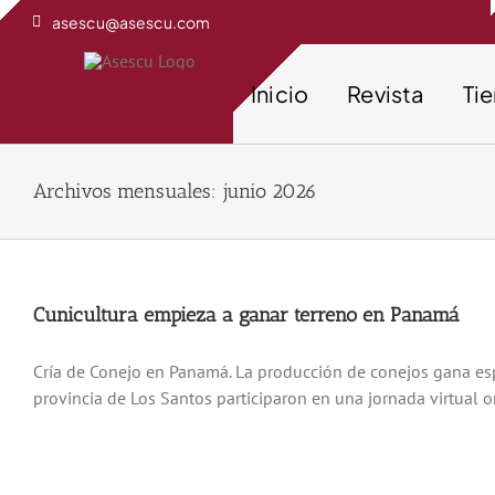
Saltar
asescu@asescu.com
al
contenido
Inicio
Revista
Ti
Archivos mensuales:
junio 2026
Cunicultura empieza a ganar terreno en Panamá
Cría de Conejo en Panamá. La producción de conejos gana espa
provincia de Los Santos participaron en una jornada virtual or