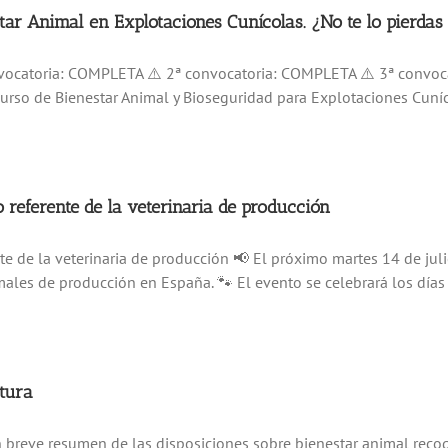
ar Animal en Explotaciones Cunícolas. ¿No te lo pierdas 
onvocatoria: COMPLETA ⚠️ 2ª convocatoria: COMPLETA ⚠️ 3ª convoc
 Curso de Bienestar Animal y Bioseguridad para Explotaciones Cuníco
referente de la veterinaria de producción
e de la veterinaria de producción 📢 El próximo martes 14 de jul
males de producción en España. 🐾 El evento se celebrará los días 1
ltura
breve resumen de las disposiciones sobre bienestar animal recog