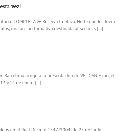
esta vez!
atoria: COMPLETA 🎯 Reserva tu plaza. No te quedes fuera
las, una acción formativa destinada al sector y [...]
io, Barcelona acogerá la presentación de VET.GAN Expo, el
3 y 14 de enero [...]
idas en el Real Decreto 1547/2004, de 25 de junio,