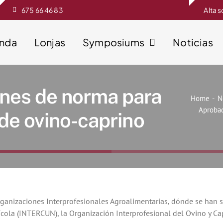
675 66 46 83
Alta 
enda
Lonjas
Symposiums
Noticias
ones de norma para
Home
N
Aprobad
 de ovino-caprino
Organizaciones Interprofesionales Agroalimentarias, dónde se han 
ícola (INTERCUN), la Organización Interprofesional del Ovino y C