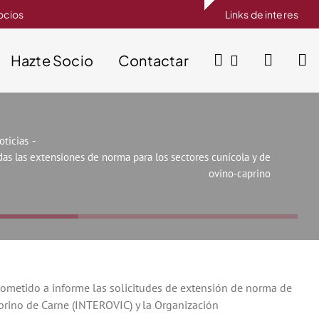
socios
Links de interes
Hazte Socio
Contactar
oticias
as las extensiones de norma para los sectores cunícola y de
ovino-caprino
sometido a informe las solicitudes de extensión de norma de
aprino de Carne (INTEROVIC) y la Organización