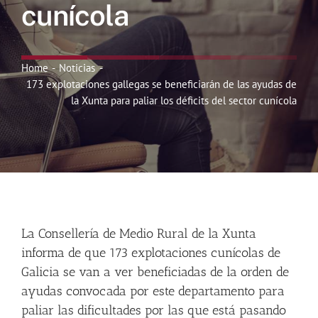
cunícola
Noticias
Hazte Socio
Home
Noticias
173 explotaciones gallegas se beneficiarán de las ayudas de
la Xunta para paliar los déficits del sector cunícola
Contactar
WooCommerce My Account
WooCommerce Cart
La Consellería de Medio Rural de la Xunta
informa de que 173 explotaciones cunícolas de
Galicia se van a ver beneficiadas de la orden de
ayudas convocada por este departamento para
paliar las dificultades por las que está pasando