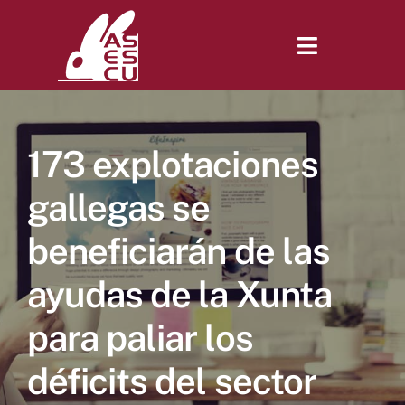
Saltar
al
contenido
Toggle
Navigatio
Inicio
173 explotaciones
Revista
gallegas se
beneficiarán de las
Tienda
ayudas de la Xunta
Lonjas
para paliar los
déficits del sector
Symposiums