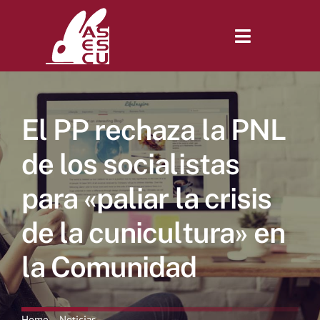
Saltar
al
contenido
Toggle
Navigatio
Inicio
El PP rechaza la PNL
Revista
de los socialistas
para «paliar la crisis
Tienda
de la cunicultura» en
Lonjas
la Comunidad
Symposiums
Home
Noticias