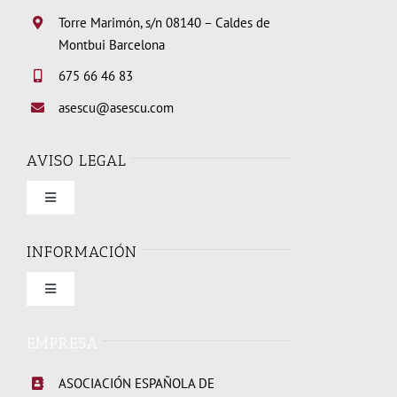
Torre Marimón, s/n 08140 – Caldes de
Montbui Barcelona
675 66 46 83
asescu@asescu.com
AVISO LEGAL
Toggle
Navigation
Condiciones de uso
INFORMACIÓN
Toggle
Política de privacidad
Navigation
Quienes somos
EMPRESA
Política de cookies
ASOCIACIÓN ESPAÑOLA DE
Elecciones Junta Directiva 2026