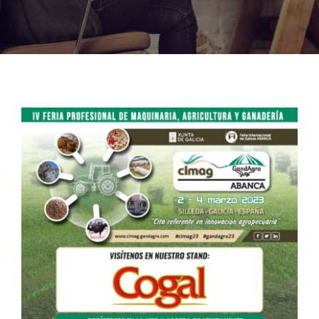
Noticias
Hazte Socio
Contactar
WooCommerce My Account
WooCommerce Cart