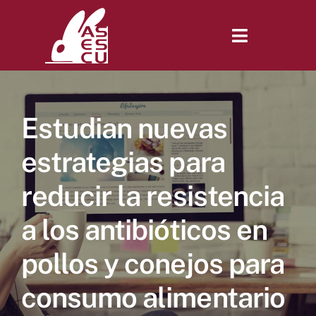
Saltar
al
contenido
Toggle
Navigatio
Inicio
Estudian nuevas
Revista
estrategias para
reducir la resistencia
Tienda
a los antibióticos en
Lonjas
pollos y conejos para
consumo alimentario
Symposiums