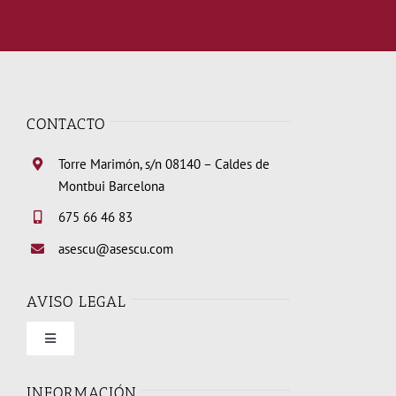
CONTACTO
Torre Marimón, s/n 08140 – Caldes de
Montbui Barcelona
675 66 46 83
asescu@asescu.com
AVISO LEGAL
Toggle
Navigation
Condiciones de uso
INFORMACIÓN