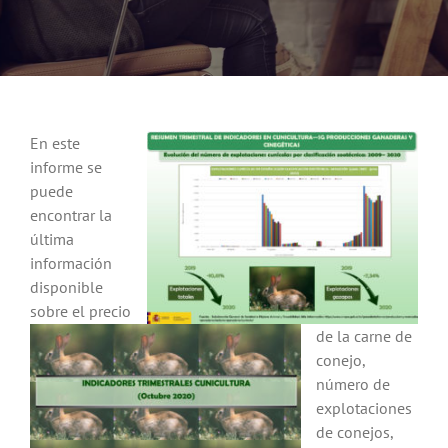
Noticias
Hazte Socio
En este
Contactar
informe se
puede
encontrar la
WooCommerce My Account
última
información
disponible
WooCommerce Cart
sobre el precio
de la carne de
conejo,
número de
explotaciones
de conejos,