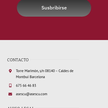
Susbribirse
CONTACTO
Torre Marimón, s/n 08140 – Caldes de
Montbui Barcelona
675 66 46 83
asescu@asescu.com