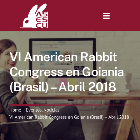
Saltar
al
contenido
Toggle
Navigatio
Inicio
VI American Rabbit
Revista
Congress en Goiania
(Brasil) – Abril 2018
Tienda
Lonjas
Home
Eventos
Noticias
VI American Rabbit Congress en Goiania (Brasil) – Abril 2018
Symposiums