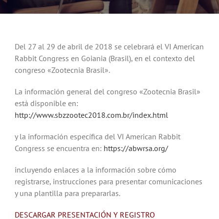
Noticias
Hazte Socio
Del 27 al 29 de abril de 2018 se celebrará el VI American
Rabbit Congress en Goiania (Brasil), en el contexto del
congreso «Zootecnia Brasil».
Contactar
La información general del congreso «Zootecnia Brasil»
está disponible en:
WooCommerce My Account
http://www.sbzzootec2018.com.br/index.html
y la información específica del VI American Rabbit
WooCommerce Cart
Congress se encuentra en:
https://abwrsa.org/
incluyendo enlaces a la información sobre cómo
registrarse, instrucciones para presentar comunicaciones
y una plantilla para prepararlas.
DESCARGAR PRESENTACIÓN Y REGISTRO