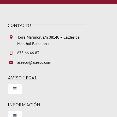
CONTACTO
Torre Marimón, s/n 08140 – Caldes de
Montbui Barcelona
675 66 46 83
asescu@asescu.com
AVISO LEGAL
Toggle
Navigation
Condiciones de uso
INFORMACIÓN