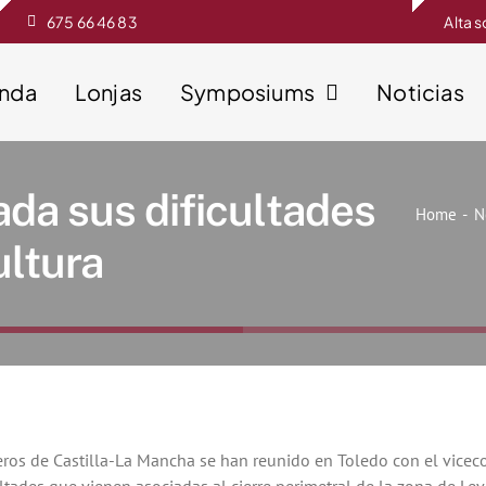
675 66 46 83
Alta 
enda
Lonjas
Symposiums
Noticias
ada sus dificultades
Home
N
ultura
ros de Castilla-La Mancha se han reunido en Toledo con el vicec