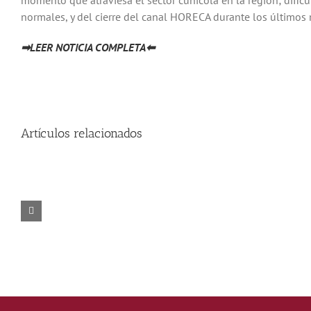
momento que atraviesa el sector cunícola en la región; dific
normales, y del cierre del canal HORECA durante los últimos
➡LEER NOTICIA COMPLETA⬅
Artículos relacionados