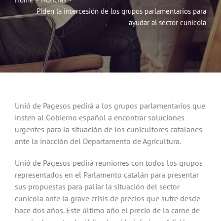
Piden la intercesión de los grupos parlamentarios para
Noticias
ayudar al sector cunícola
Hazte Socio
Contactar
Unió de Pagesos pedirá a los grupos parlamentarios que
WooCommerce My Account
insten al Gobierno español a encontrar soluciones
urgentes para la situación de los cunicultores catalanes
ante la inacción del Departamento de Agricultura.
WooCommerce Cart
Unió de Pagesos pedirá reuniones con todos los grupos
representados en el Parlamento catalán para presentar
sus propuestas para paliar la situación del sector
cunícola ante la grave crisis de precios que sufre desde
hace dos años. Este último año el precio de la carne de