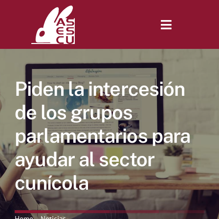
Saltar
al
contenido
Toggle
Navigatio
Inicio
Piden la intercesión
Revista
de los grupos
parlamentarios para
Tienda
ayudar al sector
Lonjas
cunícola
Symposiums
Home
Noticias