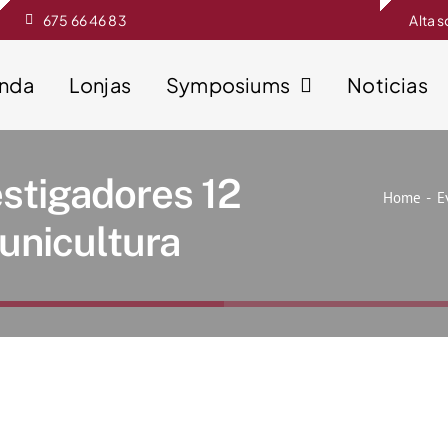
675 66 46 83
Alta 
enda
Lonjas
Symposiums
Noticias
estigadores 12
Home
E
unicultura