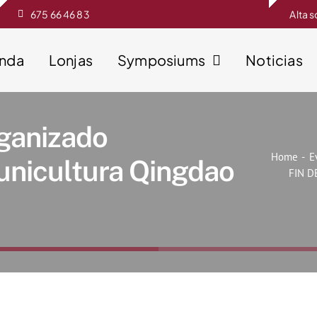
675 66 46 83
Alta 
enda
Lonjas
Symposiums
Noticias
ganizado
Home
E
unicultura Qingdao
FIN D