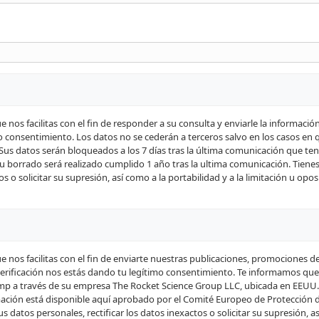
nos facilitas con el fin de responder a su consulta y enviarle la informació
timo consentimiento. Los datos no se cederán a terceros salvo en los casos en 
o. Sus datos serán bloqueados a los 7 días tras la última comunicación que t
 Su borrado será realizado cumplido 1 año tras la ultima comunicación. Tiene
s o solicitar su supresión, así como a la portabilidad y a la limitación u opos
nos facilitas con el fin de enviarte nuestras publicaciones, promociones d
e verificación nos estás dando tu legítimo consentimiento. Te informamos que
himp a través de su empresa The Rocket Science Group LLC, ubicada en EEUU.
mación está disponible aquí aprobado por el Comité Europeo de Protección 
us datos personales, rectificar los datos inexactos o solicitar su supresión, a