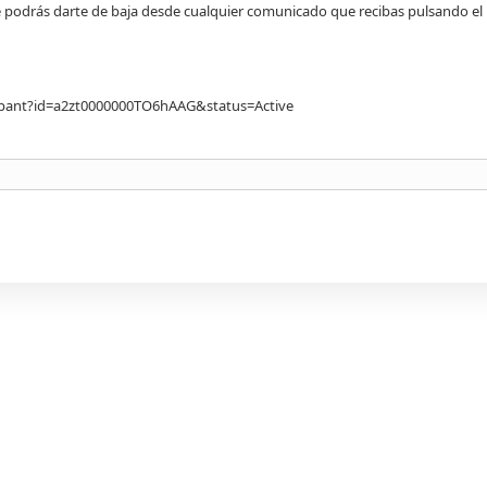
pre podrás darte de baja desde cualquier comunicado que recibas pulsando el 
cipant?id=a2zt0000000TO6hAAG&status=Active