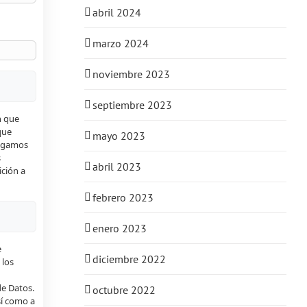
abril 2024
marzo 2024
noviembre 2023
septiembre 2023
n que
que
mayo 2023
engamos
s
abril 2023
ición a
febrero 2023
enero 2023
e
diciembre 2022
 los
de Datos.
octubre 2022
sí como a