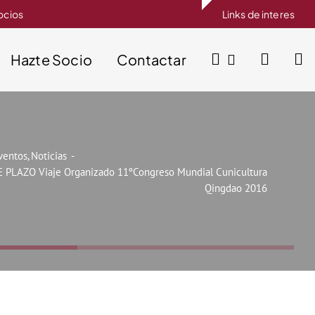
socios
Links de interes
Hazte Socio
Contactar
ventos
Noticias
E PLAZO Viaje Organizado 11ºCongreso Mundial Cunicultura
Qingdao 2016